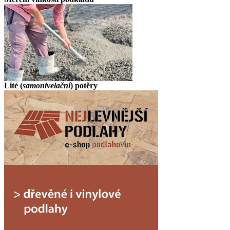
Lité
(
samonivelační
)
potěry