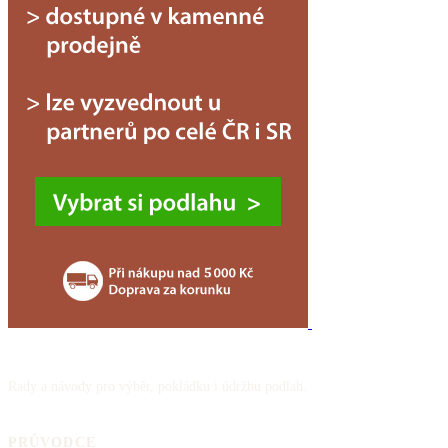
Rady a návody pro výběr, pokládku i údržbu podlah.
PRŮVODCE