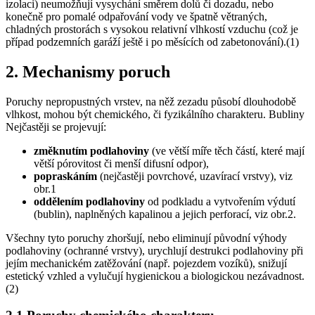
izolaci) neumožňují vysychání směrem dolů či dozadu, nebo
konečně pro pomalé odpařování vody ve špatně větraných,
chladných prostorách s vysokou relativní vlhkostí vzduchu (což je
případ podzemních garáží ještě i po měsících od zabetonování).(1)
2. Mechanismy poruch
Poruchy nepropustných vrstev, na něž zezadu působí dlouhodobě
vlhkost, mohou být chemického, či fyzikálního charakteru. Bubliny
Nejčastěji se projevují:
změknutím podlahoviny
(ve větší míře těch částí, které mají
větší pórovitost či menší difusní odpor),
popraskáním
(nejčastěji povrchové, uzavírací vrstvy), viz
obr.1
oddělením podlahoviny
od podkladu a vytvořením výdutí
(bublin), naplněných kapalinou a jejich perforací, viz obr.2.
Všechny tyto poruchy zhoršují, nebo eliminují původní výhody
podlahoviny (ochranné vrstvy), urychlují destrukci podlahoviny při
jejím mechanickém zatěžování (např. pojezdem vozíků), snižují
estetický vzhled a vylučují hygienickou a biologickou nezávadnost.
(2)