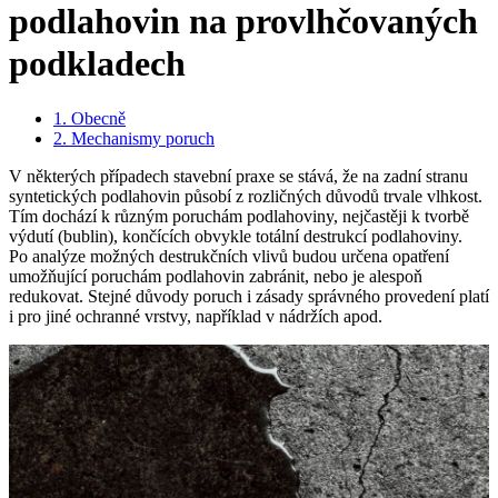
podlahovin na provlhčovaných
podkladech
1. Obecně
2. Mechanismy poruch
V některých případech stavební praxe se stává, že na zadní stranu
syntetických podlahovin působí z rozličných důvodů trvale vlhkost.
Tím dochází k různým poruchám podlahoviny, nejčastěji k tvorbě
výdutí (bublin), končících obvykle totální destrukcí podlahoviny.
Po analýze možných destrukčních vlivů budou určena opatření
umožňující poruchám podlahovin zabránit, nebo je alespoň
redukovat. Stejné důvody poruch i zásady správného provedení platí
i pro jiné ochranné vrstvy, například v nádržích apod.