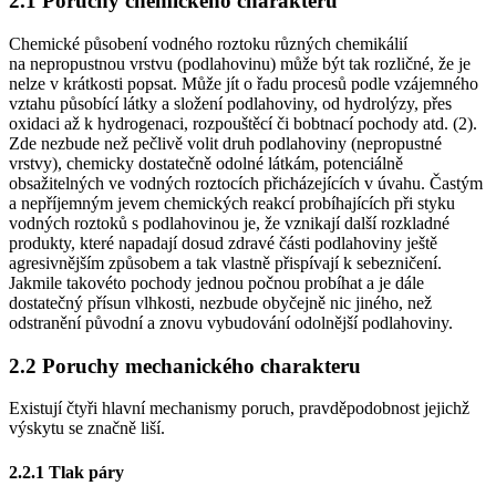
2.1 Poruchy chemického charakteru
Chemické působení vodného roztoku různých chemikálií
na nepropustnou vrstvu (podlahovinu) může být tak rozličné, že je
nelze v krátkosti popsat. Může jít o řadu procesů podle vzájemného
vztahu působící látky a složení podlahoviny, od hydrolýzy, přes
oxidaci až k hydrogenaci, rozpouštěcí či bobtnací pochody atd. (2).
Zde nezbude než pečlivě volit druh podlahoviny (nepropustné
vrstvy), chemicky dostatečně odolné látkám, potenciálně
obsažitelných ve vodných roztocích přicházejících v úvahu. Častým
a nepříjemným jevem chemických reakcí probíhajících při styku
vodných roztoků s podlahovinou je, že vznikají další rozkladné
produkty, které napadají dosud zdravé části podlahoviny ještě
agresivnějším způsobem a tak vlastně přispívají k sebezničení.
Jakmile takovéto pochody jednou počnou probíhat a je dále
dostatečný přísun vlhkosti, nezbude obyčejně nic jiného, než
odstranění původní a znovu vybudování odolnější podlahoviny.
2.2 Poruchy mechanického charakteru
Existují čtyři hlavní mechanismy poruch, pravděpodobnost jejichž
výskytu se značně liší.
2.2.1 Tlak páry