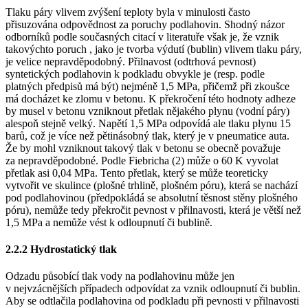
Tlaku páry vlivem zvýšení teploty byla v minulosti často
přisuzována odpovědnost za poruchy podlahovin. Shodný názor
odborníků podle současných citací v literatuře však je, že vznik
takovýchto poruch , jako je tvorba výdutí (bublin) vlivem tlaku páry,
je velice nepravděpodobný. Přilnavost (odtrhová pevnost)
syntetických podlahovin k podkladu obvykle je (resp. podle
platných předpisů má být) nejméně 1,5 MPa, přičemž při zkoušce
má docházet ke zlomu v betonu. K překročení této hodnoty adheze
by musel v betonu vzniknout přetlak nějakého plynu (vodní páry)
alespoň stejně velký. Napětí 1,5 MPa odpovídá ale tlaku plynu 15
barů, což je více než pětinásobný tlak, který je v pneumatice auta.
Že by mohl vzniknout takový tlak v betonu se obecně považuje
za nepravděpodobné. Podle Fiebricha (2) může o 60 K vyvolat
přetlak asi 0,04 MPa. Tento přetlak, který se může teoreticky
vytvořit ve skulince (plošné trhlině, plošném póru), která se nachází
pod podlahovinou (předpokládá se absolutní těsnost stěny plošného
póru), nemůže tedy překročit pevnost v přilnavosti, která je větší než
1,5 MPa a nemůže vést k odloupnutí či bublině.
2.2.2 Hydrostatický tlak
Odzadu působící tlak vody na podlahovinu může jen
v nejvzácnějších případech odpovídat za vznik odloupnutí či bublin.
Aby se odtlačila podlahovina od podkladu při pevnosti v přilnavosti