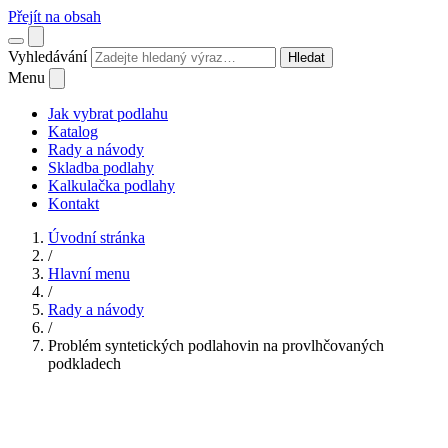
Přejít na obsah
Vyhledávání
Hledat
Menu
Jak vybrat podlahu
Katalog
Rady a návody
Skladba podlahy
Kalkulačka podlahy
Kontakt
Úvodní stránka
/
Hlavní menu
/
Rady a návody
/
Problém syntetických podlahovin na provlhčovaných
podkladech