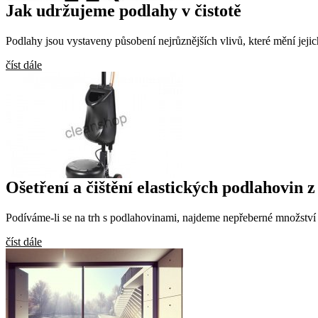
Jak udržujeme podlahy v čistotě
Podlahy jsou vystaveny působení nejrůznějších vlivů, které mění jeji
číst dále
Ošetření a čištění elastických podlahovin
Podíváme-li se na trh s podlahovinami, najdeme nepřeberné množstv
číst dále