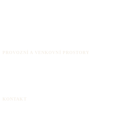
Obývací pokoj
Kuchyně
Koupelna
Ložnice
Dětský pokoj
Předsíň a chodba
PROVOZNÍ A VENKOVNÍ PROSTORY
Podlaha do garáže
Podlaha do dílny
Terasové podlahy
Podlaha na balkon
KONTAKT
ProPodlahy.cz
info@propodlahy.cz
Napište nám
Ochrana osobních údajů