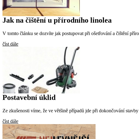
Jak na čištění u přírodního linolea
V tomto článku se dozvíte jak postupovat při ošetřování a čištění pří
číst dále
Postavební úklid
Ze zkušenosti víme, že ve většině případů jde při dokončování stav
číst dále