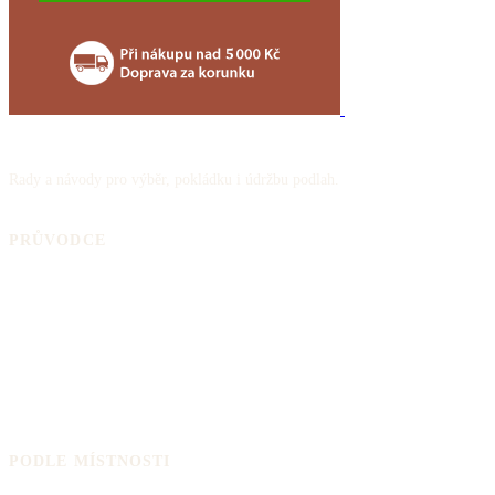
Rady a návody pro výběr, pokládku i údržbu podlah.
PRŮVODCE
Jak vybrat podlahu
Skladba podlahy
Rady a návody
Odborné informace
Výrobci podlah
Kalkulačka podlahy
PODLE MÍSTNOSTI