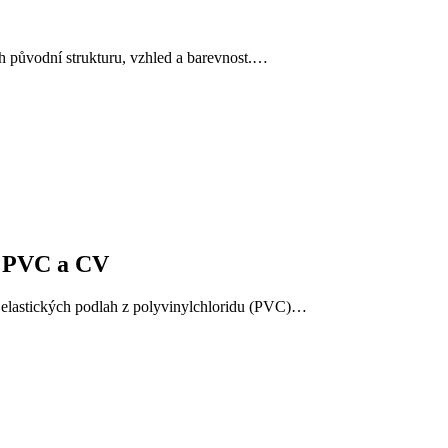
ch původní strukturu, vzhled a barevnost.…
 z PVC a CV
í elastických podlah z polyvinylchloridu (PVC)…