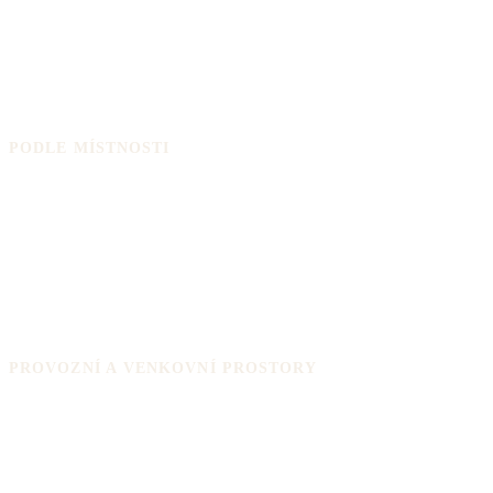
Rady a návody
Odborné informace
Výrobci podlah
Kalkulačka podlahy
PODLE MÍSTNOSTI
Obývací pokoj
Kuchyně
Koupelna
Ložnice
Dětský pokoj
Předsíň a chodba
PROVOZNÍ A VENKOVNÍ PROSTORY
Podlaha do garáže
Podlaha do dílny
Terasové podlahy
Podlaha na balkon