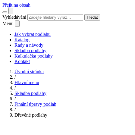
Přejít na obsah
Vyhledávání
Hledat
Menu
Jak vybrat podlahu
Katalog
Rady a návody
Skladba podlahy
Kalkulačka podlahy
Kontakt
Úvodní stránka
/
Hlavní menu
/
Skladba podlahy
/
Finální úpravy podlah
/
Dřevěné podlahy