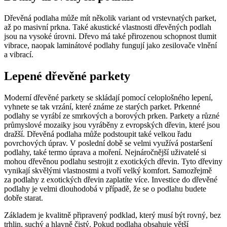
Dřevěná podlaha může mít několik variant od vrstevnatých parket,
až po masivní prkna. Také akustické vlastnosti dřevěných podlah
jsou na vysoké úrovni. Dřevo má také přirozenou schopnost tlumit
vibrace, naopak laminátové podlahy fungují jako zesilovače vlnění
a vibrací.
Lepené dřevěné parkety
Moderní dřevěné parkety se skládají pomocí celoplošného lepení,
vyhnete se tak vrzání, které známe ze starých parket. Prkenné
podlahy se vyrábí ze smrkových a borových prken. Parkety a různé
průmyslové mozaiky jsou vyráběny z evropských dřevin, které jsou
dražší. Dřevěná podlaha může podstoupit také velkou řadu
povrchových úprav. V poslední době se velmi využívá postaršení
podlahy, také termo úprava a moření. Nejnáročnější uživatelé si
mohou dřevěnou podlahu sestrojit z exotických dřevin. Tyto dřeviny
vynikají skvělými vlastnostmi a tvoří velký komfort. Samozřejmě
za podlahy z exotických dřevin zaplatíte více. Investice do dřevěné
podlahy je velmi dlouhodobá v případě, že se o podlahu budete
dobře starat.
Základem je kvalitně připravený podklad, který musí být rovný, bez
trhlin, suchý a hlavně čistý. Pokud podlaha obsahuje větší