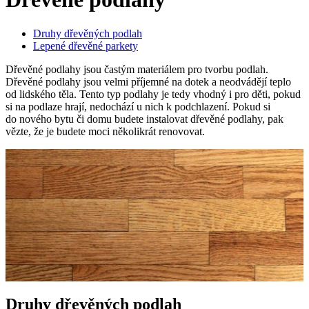
Druhy dřevěných podlah
Lepené dřevěné parkety
Dřevěné podlahy jsou častým materiálem pro tvorbu podlah.
Dřevěné podlahy jsou velmi příjemné na dotek a neodvádějí teplo
od lidského těla. Tento typ podlahy je tedy vhodný i pro děti, pokud
si na podlaze hrají, nedochází u nich k podchlazení. Pokud si
do nového bytu či domu budete instalovat dřevěné podlahy, pak
vězte, že je budete moci několikrát renovovat.
Druhy dřevěných podlah